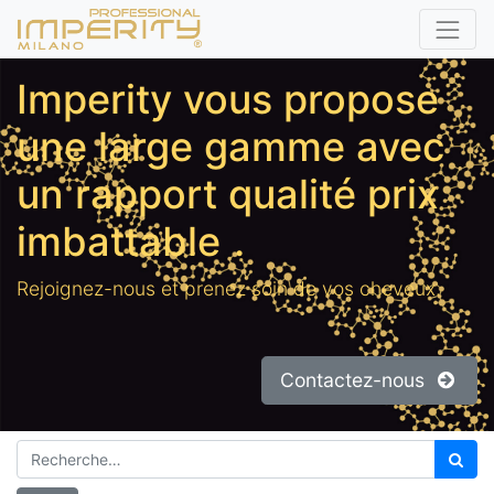
Imperity vous propose
une large gamme avec
un rapport qualité prix
imbattable
.
Rejoignez-nous et prenez soin de vos cheveux.
Contactez-nous