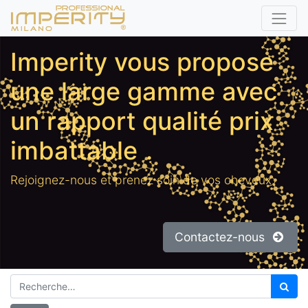
Imperity vous propose
une large gamme avec
un rapport qualité prix
imbattable
.
Rejoignez-nous et prenez soin de vos cheveux.
Contactez-nous