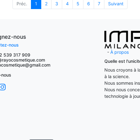
Préc.
1
2
3
4
5
6
7
Suivant
ignez-nous
tez-nous
-
À propos
2 539 317 909
@rayocosmetique.com
Quelle est l'unic
osmetique@gmail.com
Nous croyons à la 
-nous
à la science.
Nous sommes insp
Nous nous concent
technologie à jour