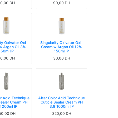
0,00
DH
90,00
DH
ity Oxivator Oxi-
Singularity Oxivator Oxi-
w.Argan Oil 3%
Cream w.Argan Oil 12%
150ml IP
150ml IP
0,00
DH
30,00
DH
or Acid Technique
After Color Acid Technique
Sealer Cream PH
Cuticle Sealer Cream PH
8 200ml IP
3.8 1000ml IP
50,00
DH
320,00
DH