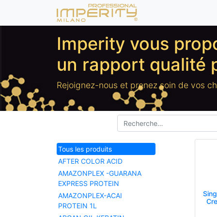
Imperity vous pro
un rapport qualité 
Rejoignez-nous et prenez soin de vos c
Tous les produits
AFTER COLOR ACID
AMAZONPLEX -GUARANA
EXPRESS PROTEIN
Sing
AMAZONPLEX-ACAI
Cre
PROTEIN 1L