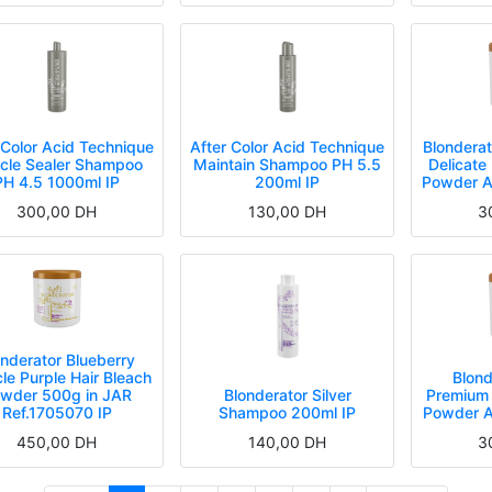
 Color Acid Technique
After Color Acid Technique
Blondera
icle Sealer Shampoo
Maintain Shampoo PH 5.5
Delicate
PH 4.5 1000ml IP
200ml IP
Powder A
300,00
DH
130,00
DH
3
onderator Blueberry
le Purple Hair Bleach
Blond
wder 500g in JAR
Blonderator Silver
Premium 
Ref.1705070 IP
Shampoo 200ml IP
Powder A
450,00
DH
140,00
DH
3