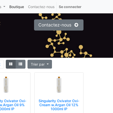
s
Boutique
Contactez-nous
Se connecter
c
Contactez-nous
t
Trier par
ity Oxivator Oxi-
Singularity Oxivator Oxi-
w.Argan Oil 9%
Cream w.Argan Oil 12%
000ml IP
1000ml IP