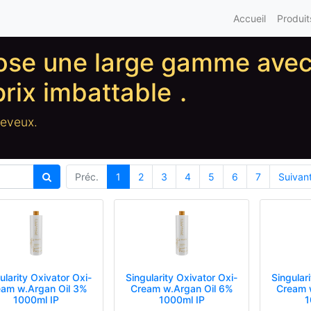
Accueil
Produit
pose une large gamme ave
prix imbattable
.
heveux.
Préc.
1
2
3
4
5
6
7
Suivan
ularity Oxivator Oxi-
Singularity Oxivator Oxi-
Singular
am w.Argan Oil 3%
Cream w.Argan Oil 6%
Cream 
1000ml IP
1000ml IP
1