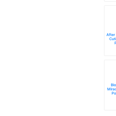
After
Cut
Bl
Mirac
Po