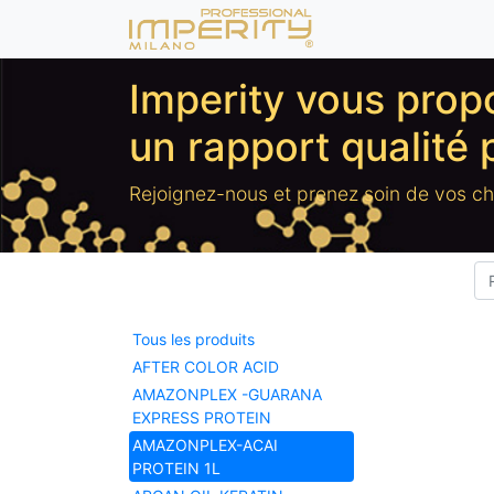
Imperity vous pro
un rapport qualité 
Rejoignez-nous et prenez soin de vos c
Tous les produits
AFTER COLOR ACID
AMAZONPLEX -GUARANA
EXPRESS PROTEIN
AMAZONPLEX-ACAI
PROTEIN 1L