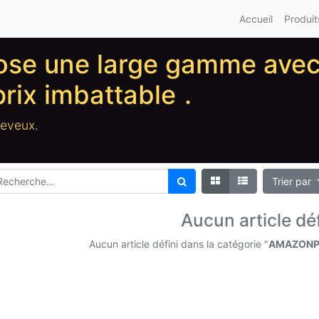
Accueil
Produit
pose une large gamme ave
prix imbattable
.
heveux.
Trier par
Aucun article déf
Aucun article défini dans la catégorie "
AMAZONPL