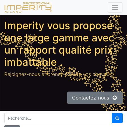
Imperity vous propose
une large gamme avec
un rapport qualité prix
imbattable
.
Rejoignez-nous et prenez soin de vos cheveux.
Contactez-nous