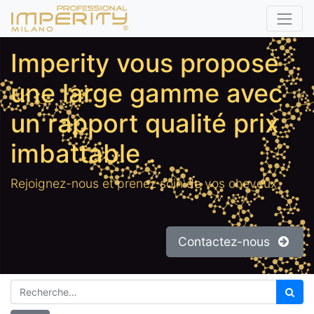
Imperity vous propose
une large gamme avec
un rapport qualité prix
imbattable
.
Rejoignez-nous et prenez soin de vos cheveux.
Contactez-nous