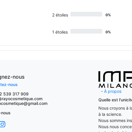
2 étoiles
0%
1 étoiles
0%
ignez-nous
tez-nous
-
À propos
2 539 317 909
@rayocosmetique.com
Quelle est l'unic
osmetique@gmail.com
Nous croyons à la 
-nous
à la science.
Nous sommes insp
Nous nous concent