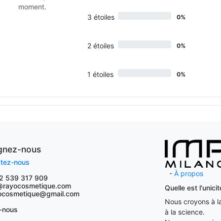
moment.
3 étoiles
0%
2 étoiles
0%
1 étoiles
0%
ignez-nous
tez-nous
-
À propos
2 539 317 909
@rayocosmetique.com
Quelle est l'unic
osmetique@gmail.com
Nous croyons à la 
-nous
à la science.