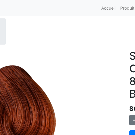
Accueil
Produit
t
S
C
8
8