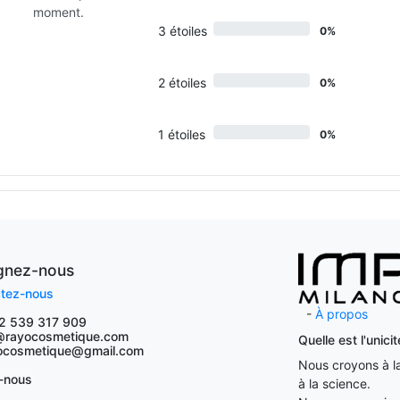
moment.
3 étoiles
0%
2 étoiles
0%
1 étoiles
0%
ignez-nous
tez-nous
-
À propos
2 539 317 909
@rayocosmetique.com
Quelle est l'unic
osmetique@gmail.com
Nous croyons à la 
-nous
à la science.