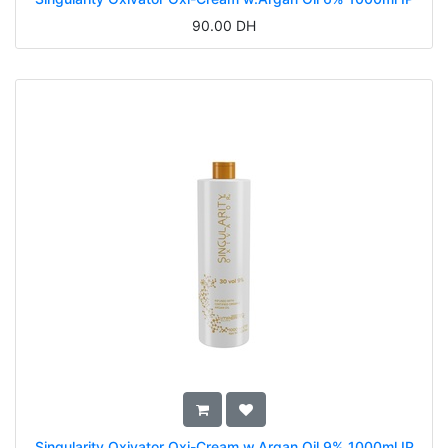
90.00
DH
Singularity Oxivator Oxi-Cream w.Argan Oil 9% 1000ml IP