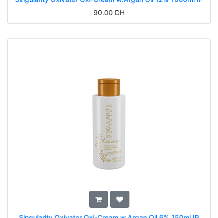
90.00
DH
Singularity Oxivator Oxi-Cream w.Argan Oil 6% 150ml IP