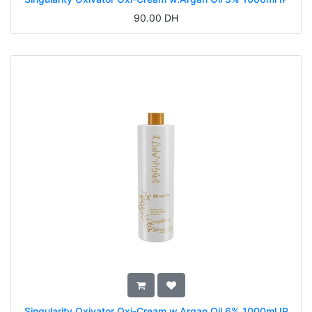
90.00
DH
Singularity Oxivator Oxi-Cream w.Argan Oil 6% 1000ml IP