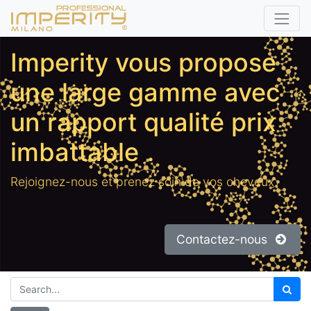
Imperity vous propose
une large gamme avec
un rapport qualité prix
imbattable
.
Rejoignez-nous et prenez soin de vos cheveux.
Contactez-nous