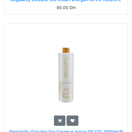
90.00
DH
Singularity Oxivator Oxi-Cream w.Argan Oil 12% 1000ml IP