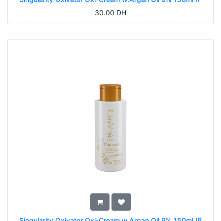
30.00
DH
Singularity Oxivator Oxi-Cream w.Argan Oil 9% 150ml IP