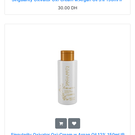
30.00
DH
Singularity Oxivator Oxi-Cream w.Argan Oil 12% 150ml IP