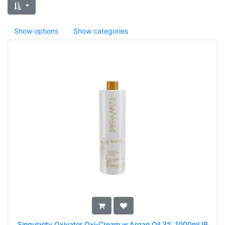
Show options
Show categories
Singularity Oxivator Oxi-Cream w.Argan Oil 3% 1000ml IP